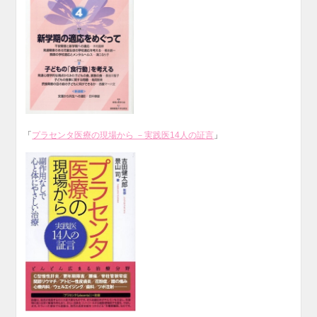
「
プラセンタ医療の現場から －実践医14人の証言
」