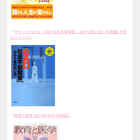
「
ササッとわかる「SAD 社会不安障害」あがり症の治し方(図解 大安
心シリーズ)
」
「
教育と医学 2014年 04月号[雑誌]
」