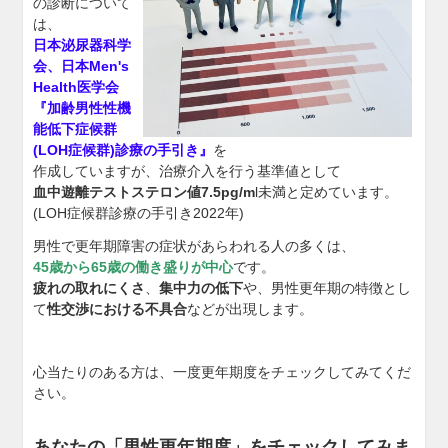
の診断について
は、
日本泌尿器科学
会、日本Men's
Health医学会
『加齢男性性機
能低下症候群
(LOH症候群)診療の手引き』
を
作成していますが、治療介入を行う基準値として
血中遊離テストステロン値7.5pg/m
l未満と定めています。
(LOH症候群診療の手引き2022年)
男性で更年期障害の症状があらわれる人の多くは、
45歳から65歳の働き盛りが中心
です。
疲れの取れにくさ
、
集中力の低下
や、男性更年期の特徴とし
て
性交渉における不具合
などが出現します。
心当たりのある方は、一度更年期度をチェックしてみてくだ
さい。
あなたの「男性更年期度」をチェックしてみま