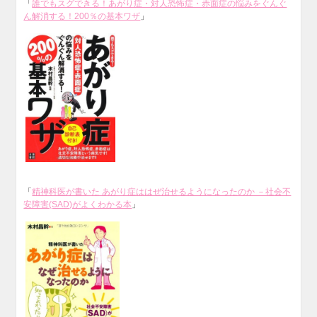
「
誰でもスグできる！あがり症・対人恐怖症・赤面症の悩みをぐんぐ
ん解消する！200％の基本ワザ
」
「
精神科医が書いた あがり症ははぜ治せるようになったのか －社会不
安障害(SAD)がよくわかる本
」