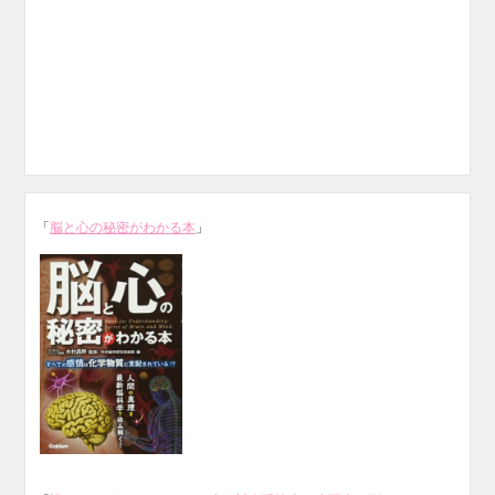
「
脳と心の秘密がわかる本
」