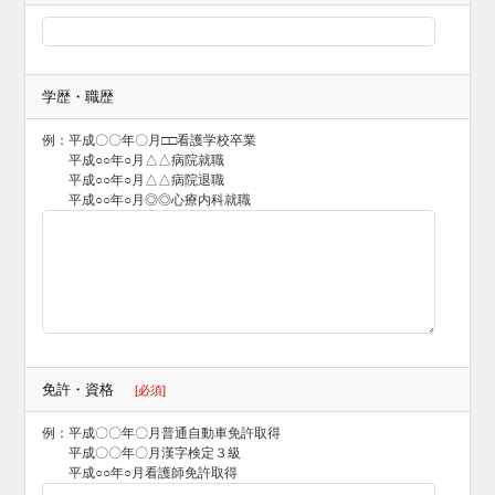
学歴・職歴
例：平成〇〇年〇月□□看護学校卒業
平成○○年○月△△病院就職
平成○○年○月△△病院退職
平成○○年○月◎◎心療内科就職
免許・資格
[必須]
例：平成〇〇年〇月普通自動車免許取得
平成〇〇年〇月漢字検定３級
平成○○年○月看護師免許取得