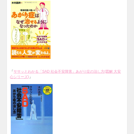
「
ササッとわかる「SAD 社会不安障害」あがり症の治し方(図解 大安
心シリーズ)
」