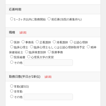
応募時期
1～2ヶ月以内に勤務開始
前応募(当院の募集待ち)
職種
[必須]
医師
事務長
正看護師
准看護師
公認心理師
臨床心理士
臨床心理士もしくは公認心理師取得予定
精神
保健福祉士
臨床検査技師
医療事務
院長秘書
心理系大学の実習
その他
勤務日数(半日が1単位)
[必須]
常勤(週5日)
非常勤
その他