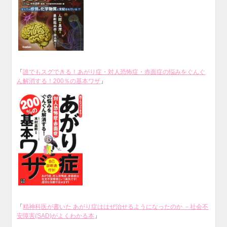
「
誰でもスグできる！あがり症・対人恐怖症・赤面症の悩みをぐんぐ
ん解消する！200％の基本ワザ
」
「
精神科医が書いた あがり症ははぜ治せるようになったのか －社会不
安障害(SAD)がよくわかる本
」