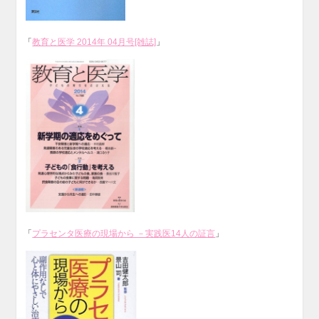
「
教育と医学 2014年 04月号[雑誌]
」
「
プラセンタ医療の現場から －実践医14人の証言
」