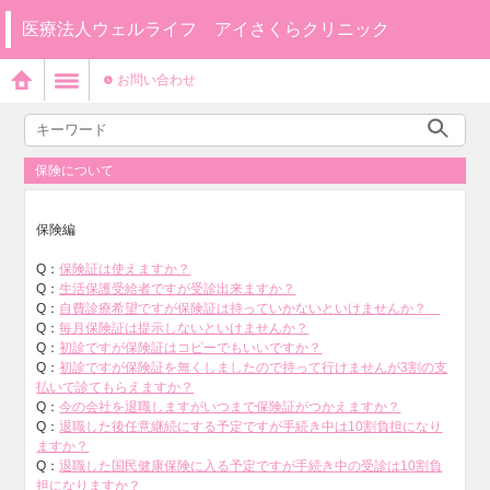
医療法人ウェルライフ アイさくらクリニック
お問い合わせ
保険について
保険編
Q：
保険証は使えますか？
Q：
生活保護受給者ですが受診出来ますか？
Q：
自費診療希望ですが保険証は持っていかないといけませんか？
Q：
毎月保険証は提示しないといけませんか？
Q：
初診ですが保険証はコピーでもいいですか？
Q：
初診ですが保険証を無くしましたので持って行けませんが3割の支
払いで診てもらえますか？
Q：
今の会社を退職しますがいつまで保険証がつかえますか？
Q：
退職した後任意継続にする予定ですが手続き中は10割負担になり
ますか？
Q：
退職した国民健康保険に入る予定ですが手続き中の受診は10割負
担になりますか？