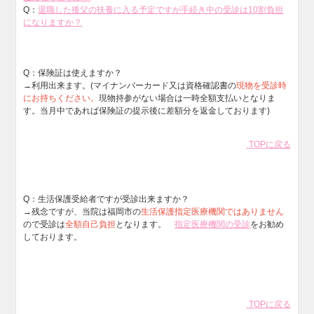
Q：
退職した後父の扶養に入る予定ですが手続き中の受診は10割負担
になりますか？
Q：
保険証は使えますか？
→利用出来ます。(マイナンバーカード又は資格確認書の
現物を受診時
にお持ちください。
現物持参がない場合は一時全額支払いとなりま
す。当月中であれば保険証の提示後に差額分を返金しております)
TOPに戻る
Q：
生活保護受給者ですが受診出来ますか？
→残念ですが、当院は福岡市の
生活保護指定医療機関ではありません
ので受診は
全額自己負担
となります。
指定医療機関の受診
をお勧め
しております。
TOPに戻る