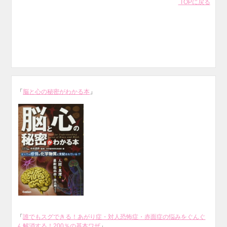
TOPに戻る
「
脳と心の秘密がわかる本
」
「
誰でもスグできる！あがり症・対人恐怖症・赤面症の悩みをぐんぐ
ん解消する！200％の基本ワザ
」