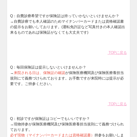
Q：
自費診療希望ですが保険証は持っていかないといけませんか？
→自費診療でも本人確認のためマイナンバーカードまたは資格確認書
の提示をお願いしております。(運転免許証など写真付きの本人確認出
来るものであれば保険証がなくても大丈夫です)
TOPに戻る
Q：
毎回保険証は提示しないといけませんか？
→
来院される日は、保険証の確認
が保険医療機関及び保険医療養担当
規則にて義務づけられております。お手数ですが来院時には提示が必
要です。ご持参ください。
TOPに戻る
Q：
初診ですが保険証はコピーでもいいですか？
→現物持参が保険医療機関及び保険医療養担当規則にて義務づけられ
ております。
必ず現物（マイナンバーカードまたは資格確認書）
持参をお願いしま