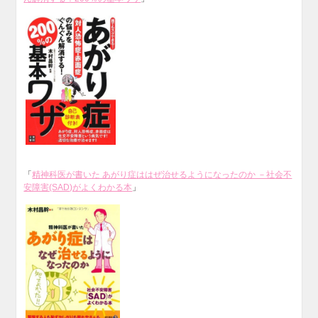
「
精神科医が書いた あがり症ははぜ治せるようになったのか －社会不
安障害(SAD)がよくわかる本
」