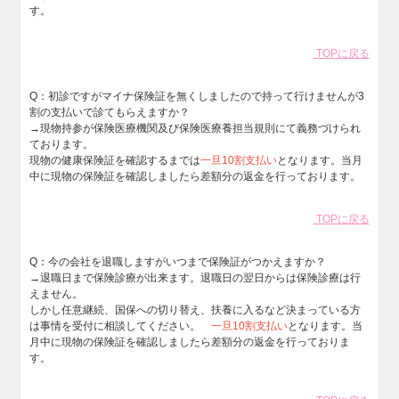
す。
TOPに戻る
Q：
初診ですがマイナ保険証を無くしましたので持って行けませんが3
割の支払いで診てもらえますか？
→現物持参が保険医療機関及び保険医療養担当規則にて義務づけられ
ております。
現物の健康保険証を確認するまでは
一旦10割支払い
となります。当月
中に現物の保険証を確認しましたら差額分の返金を行っております。
TOPに戻る
Q：
今の会社を退職しますがいつまで保険証がつかえますか？
→退職日まで保険診療が出来ます。退職日の翌日からは保険診療は行
えません。
しかし任意継続、国保への切り替え、扶養に入るなど決まっている方
は事情を受付に相談してください。
一旦10割支払い
となります。当
月中に現物の保険証を確認しましたら差額分の返金を行っておりま
す。