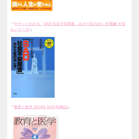
「
ササッとわかる「SAD 社会不安障害」あがり症の治し方(図解 大安
心シリーズ)
」
「
教育と医学 2014年 04月号[雑誌]
」