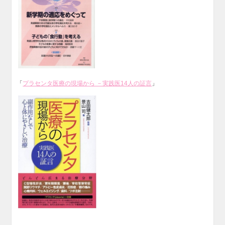
「
プラセンタ医療の現場から －実践医14人の証言
」