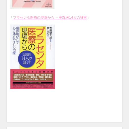
「
プラセンタ医療の現場から －実践医14人の証言
」