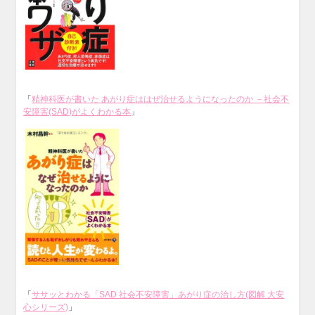
「
精神科医が書いた あがり症ははぜ治せるようになったのか －社会不
安障害(SAD)がよくわかる本
」
「
ササッとわかる「SAD 社会不安障害」あがり症の治し方(図解 大安
心シリーズ)
」