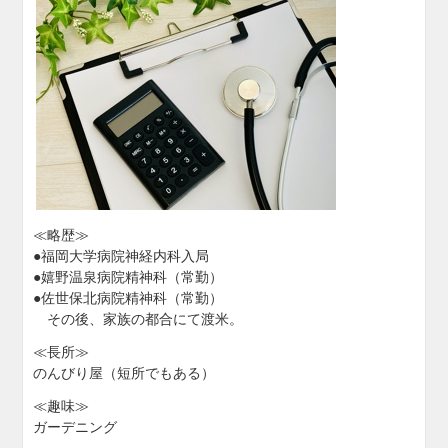
≪略歴≫
●福岡大学病院神経内科入局
●嬉野温泉病院精神科（常勤）
●佐世保北病院精神科（常勤）
その後、家族の都合にて渡米。
≪長所≫
のんびり屋（短所でもある）
≪趣味≫
ガーデニング