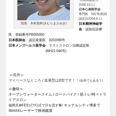
号(初回認定日
2008.10.1.)
日本心身医学会
：
専門医 592号(初回
認定日2008.8.1.)
院長 木村昌幹(きむらまさみき)
日本精神神経学
会
：認知症診療
医 登録番号PB055050
日本医師会
：認定産業医 9202089号
日本メンズヘルス医学会
テストステロン治療認定医
(MH21-046号)
≪長所≫
マイペースなところ / 血液型はB型です！！
(短所でもある？)
≪趣味≫
オープンウォータースイム / ロードバイク / 筋トレ/時々トラ
イアスロン
キャナルシティ博多で
福岡天神FEELCYCLEで汗を流す事/
IMAX®レーザーで映画鑑賞