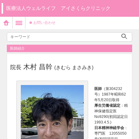
医療法人ウェルライフ アイさくらクリニック
お問い合わせ
医師紹介
木村 昌幹
院長
(きむら まさみき)
医師
（第304232
号）1987年昭和62
年5月20日取得
厚生労働省認定
：精
神保健指定医
No9290(初回認定日
1993.4.5.)
日本精神神経学会
：
専門医 12055050