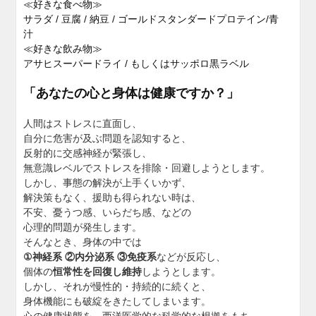
≪好きな食べ物≫
サラダ / 豆腐 / 納豆 / ゴールドスタンダードプロテイン/青
汁
≪好きな飲み物≫
アサヒスーパードライ / もしくはサッポロ黒ラベル
「あなたの心と身体は健康ですか？」
人間はストレスに直面し、
自分に危害が及ぶ問題を認知すると、
反射的に交感神経が緊張し、
無意識レベルでストレスを排除・回避しようとします。
しかし、事態の解決が上手くいかず、
解決策もなく、援助も得られない時は、
不安、憂うつ感、いらだち感、などの
心理的問題が発生します。
そんなとき、身体の中では
①
神経系
②
内分泌系
③
免疫系
などが反応し、
個体の
恒常性を回復し維持
しようとします。
しかし、それが慢性的・持続的に続くと、
身体機能にも破綻をきたしてしまいます。
心の健康状態を、西洋医学的な科学的な根拠をもち、