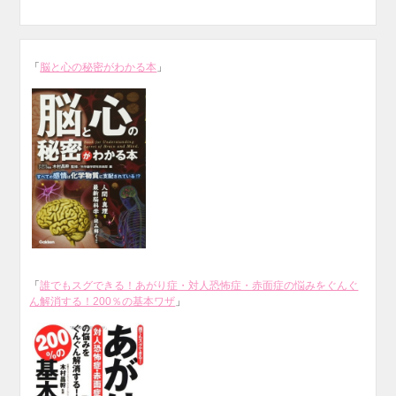
「
脳と心の秘密がわかる本
」
「
誰でもスグできる！あがり症・対人恐怖症・赤面症の悩みをぐんぐ
ん解消する！200％の基本ワザ
」