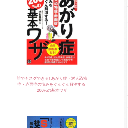
誰でもスグできる! あがり症・対人恐怖
症・赤面症の悩みをぐんぐん解消する!
200%の基本ワザ