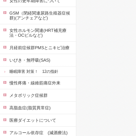
女性の更年期障害について
GSM（閉経関連尿路生殖器症候
群)(アンチェアなど)
女性ホルモン関連(HRT補充療
法・OCピルなど)
月経前症候群PMSとニキビ治療
いびき・無呼吸(SAS)
睡眠障害 対策！ 12の指針
慢性疼痛・線維筋痛症外来
メタボリック症候群
高脂血症(脂質異常症)
医療ダイエットについて
アルコール依存症 (減酒療法)