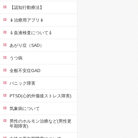
【認知行動療法】
📱治療用アプリ📱
💉血液検査について💉
あがり症（SAD）
うつ病
全般不安症GAD
パニック障害
PTSD(心的外傷後ストレス障害)
気象病について
男性のホルモン治療など(男性更
年期障害)