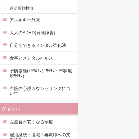
違法薬物検査
アレルギー外来
大人のADHD(発達障害)
自分でできるメンタル強化法
食事とメンタルヘルス
予防接種(ｲﾝﾌﾙｴﾝｻﾞﾜｸﾁﾝ・帯状疱
疹ﾜｸﾁﾝ)
当院の心理カウンセリングにつ
いて
ジャンル
医療費が安くなる制度
雇用継続・復職・再就職への支