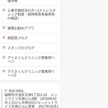
援情報
人事労務担当の方へ(ストレスチ
ェック制度・精神障害者雇用等
の相談）
健康お勧めアプリ
病院長ブログ
スタッフのブログ
アイさくらクリニック業務用ペ
ージ
アイさくらクリニック業務用ペ
ージ2
〒 810-0001
福岡市中央区天神1丁目2-12 メッ
トライフ天神ビル4階 (2016年10
月１日から天神122ビル→メットラ
イフ天神ビルに変更 2017年10月1