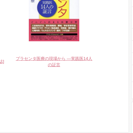
プラセンタ医療の現場から ―実践医14人
誌]
の証言