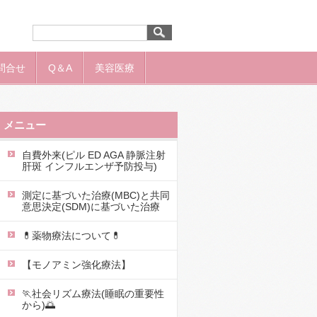
問合せ
Q＆A
美容医療
メニュー
自費外来(ピル ED AGA 静脈注射
肝斑 インフルエンザ予防投与)
測定に基づいた治療(MBC)と共同
意思決定(SDM)に基づいた治療
💊薬物療法について💊
【モノアミン強化療法】
🏃社会リズム療法(睡眠の重要性
から)🌅