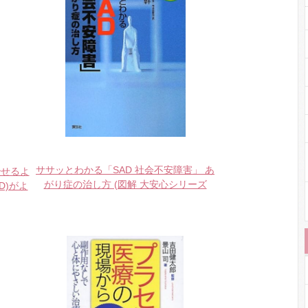
ササッとわかる「SAD 社会不安障害」 あ
治せるよ
がり症の治し方 (図解 大安心シリーズ
D)がよ