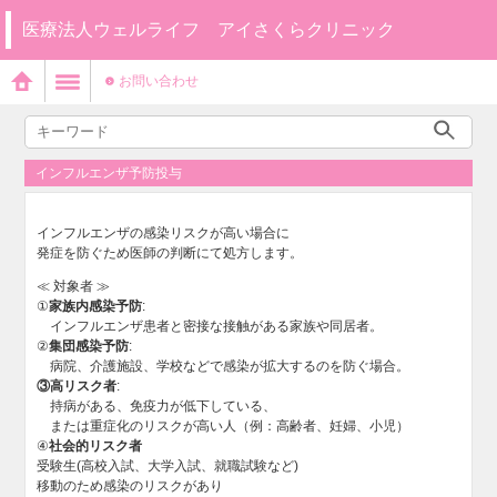
医療法人ウェルライフ アイさくらクリニック
お問い合わせ
インフルエンザ予防投与
インフルエンザの感染リスクが高い場合に
発症を防ぐため医師の判断にて処方します。
≪ 対象者 ≫
①
家族内感染予防
:
インフルエンザ患者と密接な接触がある家族や同居者。
②
集団感染予防
:
病院、介護施設、学校などで感染が拡大するのを防ぐ場合。
③高リスク者
:
持病がある、免疫力が低下している、
または重症化のリスクが高い人（例：高齢者、妊婦、小児）
④
社会的リスク者
受験生(高校入試、大学入試、就職試験など)
移動のため感染のリスクがあり