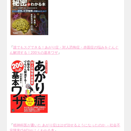
「
誰でもスグできる！あがり症・対人恐怖症・赤面症の悩みをぐんぐ
ん解消する！200％の基本ワザ
」
「
精神科医が書いた あがり症ははぜ治せるようになったのか －社会不
安障害(SAD)がよくわかる本
」