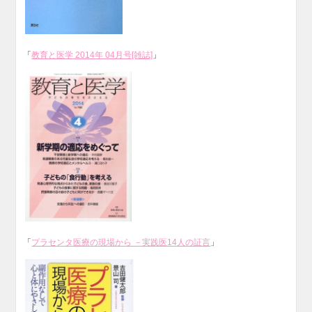
「
教育と医学 2014年 04月号[雑誌]
」
「
プラセンタ医療の現場から －実践医14人の証言
」