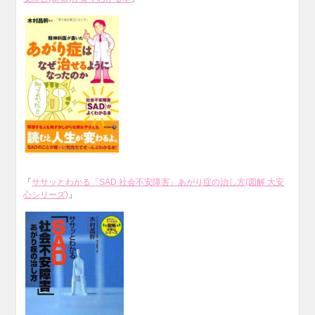
「
ササッとわかる「SAD 社会不安障害」あがり症の治し方(図解 大安
心シリーズ)
」