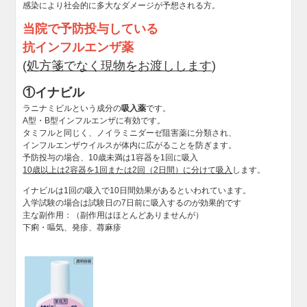
感染により社会的に多大なダメージが予想される方。
当院で予防投与している
抗インフルエンザ薬
(
処方箋でなく現物をお渡しします
)
①イナビル
ラニナミビルという成分の
吸入薬
です。
A型・B型インフルエンザに有効です。
タミフルと同じく、ノイラミニダーゼ阻害薬に分類され、
インフルエンザウイルスが体内に広がることを防ぎます。
予防投与の場合、10歳未満は1容器を1回に吸入
10歳以上は2容器を1回または2回（2日間）に分けて吸入
します。
イナビルは1回の吸入で10日間効果があるといわれています。
入学試験の場合は試験日の7日前に吸入するのが効果的です
主な副作用：（副作用はほとんどありませんが）
下痢・嘔気、発疹、蕁麻疹