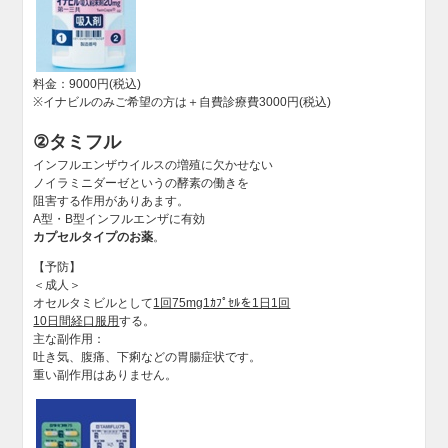
料金：9000円(税込)
※イナビルのみご希望の方は＋自費診療費3000円(税込)
②タミフル
インフルエンザウイルスの増殖に欠かせない
ノイラミニダーゼというの酵素の働きを
阻害する作用がありあます。
A型・B型インフルエンザに有効
カプセルタイプのお薬
。
【予防】
＜成人＞
オセルタミビルとして
1回75mg1ｶﾌﾟｾﾙを1日1回
10日間経口服用
する。
主な副作用：
吐き気、腹痛、下痢などの胃腸症状です。
重い副作用はありません。