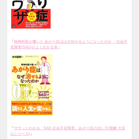
「
精神科医が書いた あがり症ははぜ治せるようになったのか －社会不
安障害(SAD)がよくわかる本
」
「
ササッとわかる「SAD 社会不安障害」あがり症の治し方(図解 大安
心シリーズ)
」