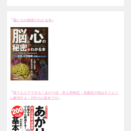
「
脳と心の秘密がわかる本
」
「
誰でもスグできる！あがり症・対人恐怖症・赤面症の悩みをぐんぐ
ん解消する！200％の基本ワザ
」