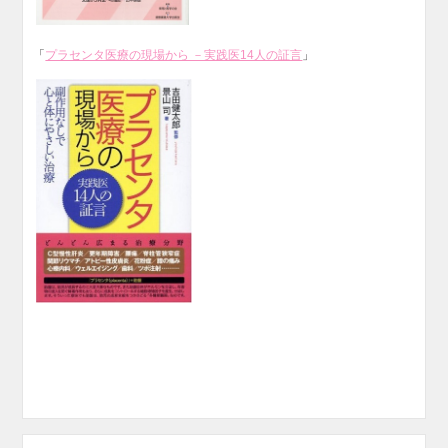
「
プラセンタ医療の現場から －実践医14人の証言
」