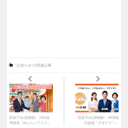
"お知らせ"の関連記事
院長TV出演情報!! FBS福
院長TV出演情報‼ RKB毎
岡放送『めんたいワイド』
日放送『タダイマ！』