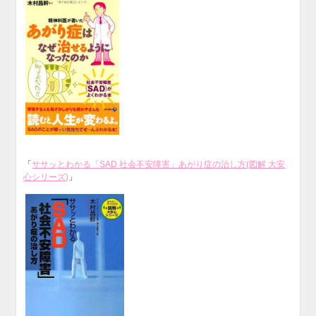
「
ササッとわかる「SAD 社会不安障害」あがり症の治し方(図解 大安
心シリーズ)
」