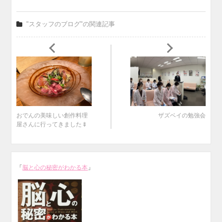
"スタッフのブログ"の関連記事
おでんの美味しい創作料理
ザズベイの勉強会
屋さんに行ってきました🍢
「
脳と心の秘密がわかる本
」