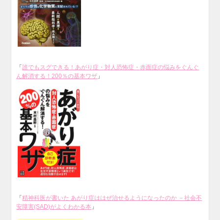
「
誰でもスグできる！あがり症・対人恐怖症・赤面症の悩みをぐんぐ
ん解消する！200％の基本ワザ
」
「
精神科医が書いた あがり症ははぜ治せるようになったのか －社会不
安障害(SAD)がよくわかる本
」