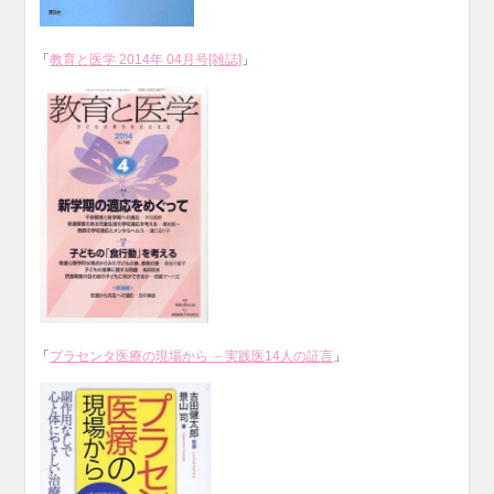
「
教育と医学 2014年 04月号[雑誌]
」
「
プラセンタ医療の現場から －実践医14人の証言
」