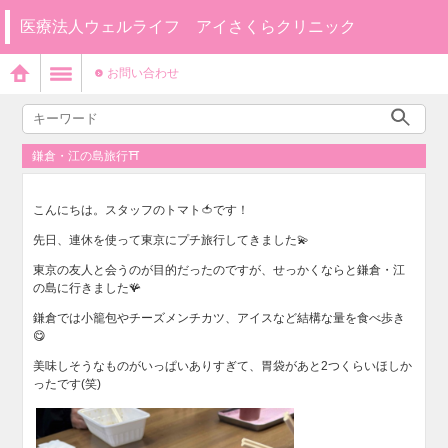
医療法人ウェルライフ アイさくらクリニック
お問い合わせ
鎌倉・江の島旅行⛩
こんにちは。スタッフのトマト🍅です！
先日、連休を使って東京にプチ旅行してきました💫
東京の友人と会うのが目的だったのですが、せっかくならと鎌倉・江
の島に行きました🪸
鎌倉では小籠包やチーズメンチカツ、アイスなど結構な量を食べ歩き
😋
美味しそうなものがいっぱいありすぎて、胃袋があと2つくらいほしか
ったです(笑)