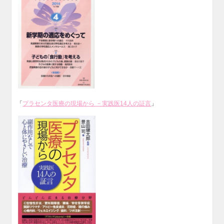
「
プラセンタ医療の現場から －実践医14人の証言
」