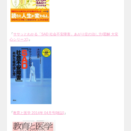
「
ササッとわかる「SAD 社会不安障害」あがり症の治し方(図解 大安
心シリーズ)
」
「
教育と医学 2014年 04月号[雑誌]
」