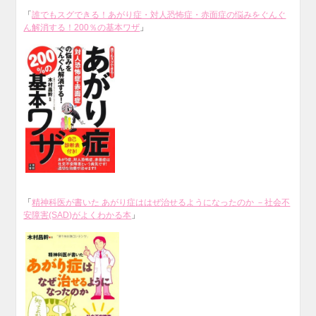
「
誰でもスグできる！あがり症・対人恐怖症・赤面症の悩みをぐんぐ
ん解消する！200％の基本ワザ
」
「
精神科医が書いた あがり症ははぜ治せるようになったのか －社会不
安障害(SAD)がよくわかる本
」