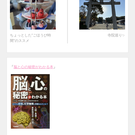
ちょっとした“ごほうび時
寺院巡り✨
間”のススメ
「
脳と心の秘密がわかる本
」